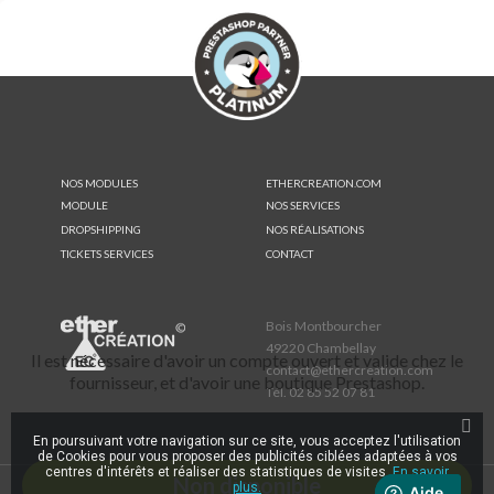
NOS MODULES
ETHERCREATION.COM
MODULE
NOS SERVICES
DROPSHIPPING
NOS RÉALISATIONS
TICKETS SERVICES
CONTACT
Bois Montbourcher
49220 Chambellay
Il est nécessaire d'avoir un compte ouvert et valide chez le
contact@ethercreation.com
fournisseur, et d'avoir une boutique Prestashop.
Tél.
02 85 52 07 81
En poursuivant votre navigation sur ce site, vous acceptez l'utilisation
de Cookies pour vous proposer des publicités ciblées adaptées à vos
centres d'intérêts et réaliser des statistiques de visites.
En savoir
Non disponible
plus.