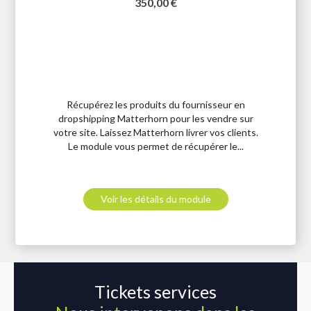
Prix
350,00 €
Récupérez les produits du fournisseur en
dropshipping Matterhorn pour les vendre sur
votre site. Laissez Matterhorn livrer vos clients.
Le module vous permet de récupérer le...
Voir les détails du module
Tickets services