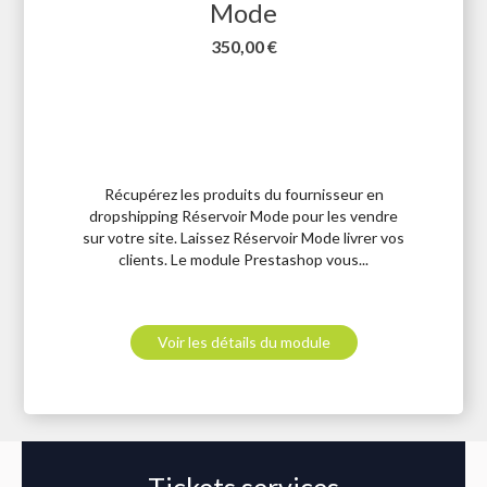
Mode
Prix
350,00 €
Récupérez les produits du fournisseur en
dropshipping Réservoir Mode pour les vendre
sur votre site. Laissez Réservoir Mode livrer vos
clients. Le module Prestashop vous...
Voir les détails du module
Tickets services