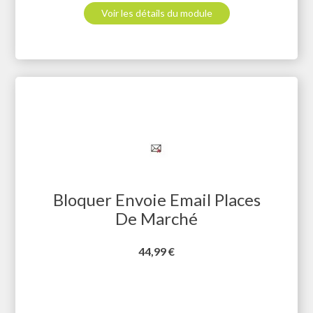
Voir les détails du module
Bloquer Envoie Email Places
De Marché
Prix
44,99 €